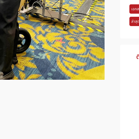
เอกส
ล่าสุ
ต