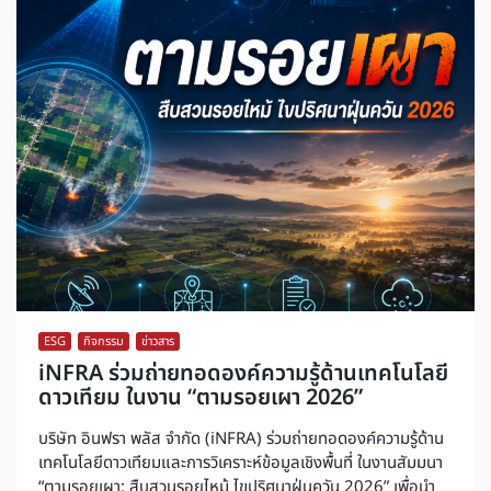
ESG
,
กิจกรรม
,
ข่าวสาร
iNFRA ร่วมถ่ายทอดองค์ความรู้ด้านเทคโนโลยี
ดาวเทียม ในงาน “ตามรอยเผา 2026”
บริษัท อินฟรา พลัส จำกัด (iNFRA) ร่วมถ่ายทอดองค์ความรู้ด้าน
เทคโนโลยีดาวเทียมและการวิเคราะห์ข้อมูลเชิงพื้นที่ ในงานสัมมนา
“ตามรอยเผา: สืบสวนรอยไหม้ ไขปริศนาฝุ่นควัน 2026” เพื่อนำ