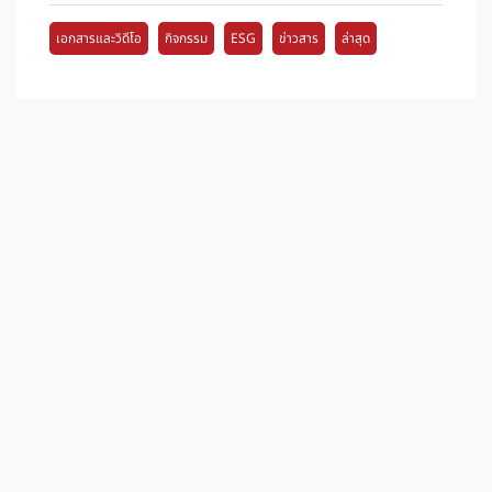
เอกสารและวิดีโอ
กิจกรรม
ESG
ข่าวสาร
ล่าสุด
ติดตามข่าวสารช่องทางอื่นได้ที่
INFRA PLUS
INFRA SERVE
BIS B-Innovation CO.,LTD.
iNFRA Corporation
INFRA PLUS
iNFRA Corporation (Sale)
INFRA PLUS
B innovation
INFRA PLUS