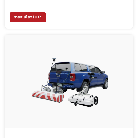
Station จึงได้รับการพัฒนาขึ้นเพื่อเป็นสถานีภาคพื้นอัจฉริยะสำหรับ
งานโดรนอุตสาหกรรม ช่วยขยายระยะการสื่อสาร เพิ่มความเสถียร
รายละเอียดสินค้า
ของสัญญาณ และรองรับการปฏิบัติงานระยะไกลได้อย่างต่อเนื่อง
เหมาะสำหรับองค์กรที่ต้องการยกระดับการบริหารจัดการระบบโดรน
ให้มีประสิทธิภาพสูงสุดในทุกสภาพแวดล้อมการทำงาน