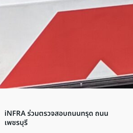
iNFRA ร่วมตรวจสอบถนนทรุด ถนน
เพชรบุรี