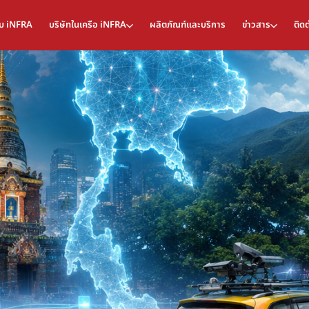
กับ iNFRA
บริษัทในเครือ iNFRA
ผลิตภัณฑ์และบริการ
ข่าวสาร
ติดต