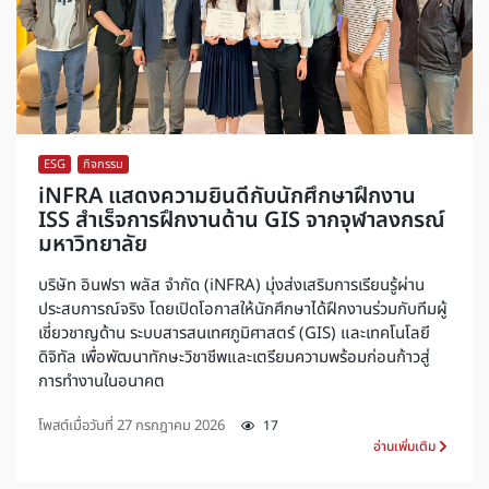
ESG
,
กิจกรรม
iNFRA แสดงความยินดีกับนักศึกษาฝึกงาน
ISS สำเร็จการฝึกงานด้าน GIS จากจุฬาลงกรณ์
มหาวิทยาลัย
บริษัท อินฟรา พลัส จำกัด (iNFRA) มุ่งส่งเสริมการเรียนรู้ผ่าน
ประสบการณ์จริง โดยเปิดโอกาสให้นักศึกษาได้ฝึกงานร่วมกับทีมผู้
เชี่ยวชาญด้าน ระบบสารสนเทศภูมิศาสตร์ (GIS) และเทคโนโลยี
ดิจิทัล เพื่อพัฒนาทักษะวิชาชีพและเตรียมความพร้อมก่อนก้าวสู่
การทำงานในอนาคต
โพสต์เมื่อวันที่
27 กรกฎาคม 2026
17
อ่านเพิ่มเติม