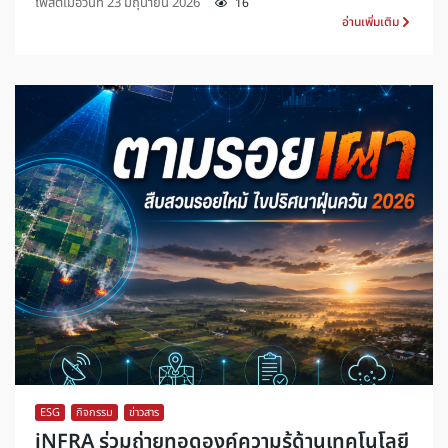
โพสต์เมื่อวันที่
23 มิถุนายน 2026
16
อ่านเพิ่มเติม
ESG
,
กิจกรรม
,
ข่าวสาร
iNFRA ร่วมถ่ายทอดองค์ความรู้ด้านเทคโนโลยี