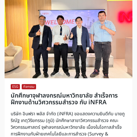
ESG
,
กิจกรรม
นักศึกษาจุฬาลงกรณ์มหาวิทยาลัย สำเร็จการ
ฝึกงานด้านวิศวกรรมสำรวจ กับ iNFRA
บริษัท อินฟรา พลัส จำกัด (iNFRA) ขอแสดงความยินดีกับ นายภู
ริณัฐ เกตุวิริยกรรม (ภูมิ) นักศึกษาสาขาวิศวกรรมสำรวจ คณะ
วิศวกรรมศาสตร์ จุฬาลงกรณ์มหาวิทยาลัย เนื่องในโอกาสสำเร็จ
การฝึกงานกับฝ่ายเทคโนโลยีและการสำรวจ (Survey &