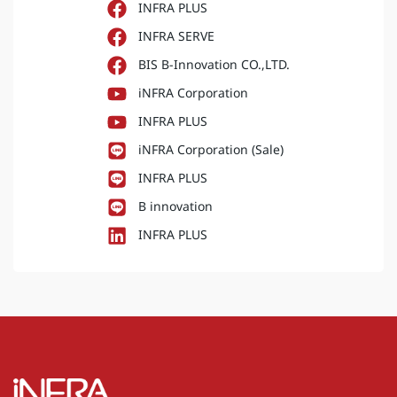
ESG
,
กิจกรรม
,
ข่าวสาร
iNFRA จัดสัมมนา “ตามรอยเผา” ไขปัญหา
PM2.5 ด้วยข้อมูลดาวเทียม
เจาะลึกการใช้ข้อมูลดาวเทียมและนิติวิทยาศาสตร์เชิงพื้นที่ เพื่อ
ติดตามร่องรอยการเผาและสนับสนุนการจัดการปัญหา PM2.5
อย่างมีประสิทธิภาพ ร่วมค้นหาคำตอบของปัญหาฝุ่นควัน ผ่าน
เทคโนโลยีและข้อมูลเชิงวิทยาศาสตร์ในสัมมนา “ตามรอยเผา
สืบสวนรอยไหม้ ไขปริศนาฝุ่นควัน 2026”
โพสต์เมื่อวันที่
20 พฤษภาคม 2026