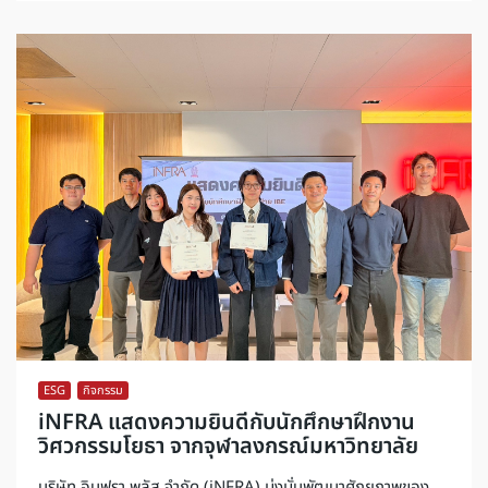
ESG
,
กิจกรรม
iNFRA แสดงความยินดีกับนักศึกษาฝึกงาน
วิศวกรรมโยธา จากจุฬาลงกรณ์มหาวิทยาลัย
บริษัท อินฟรา พลัส จำกัด (iNFRA) มุ่งมั่นพัฒนาศักยภาพของ