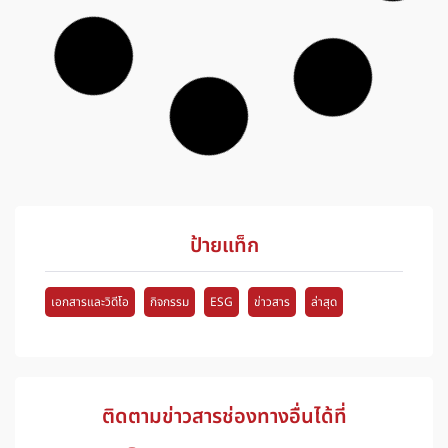
ESG
,
กิจกรรม
,
ข่าวสาร
ยกระดับการจัดการภัยพิบัติด้วยแอป “พ้นภัย”
การประชุมถอดบทเรียนและเสริมสร้างประสิทธิภาพการใช้งาน
แอปพลิเคชัน “Phonphai” ณ จังหวัดนครนายก เพื่อพัฒนาระบบ
บริหารจัดการภัยพิบัติ เพิ่มประสิทธิภาพการช่วยเหลือผู้ประสบภัย
และยกระดับการปฏิบัติงานของเหล่ากาชาดจังหวัดทั่วประเทศ
โพสต์เมื่อวันที่
25 พฤษภาคม 2026
11
อ่านเพิ่มเติม