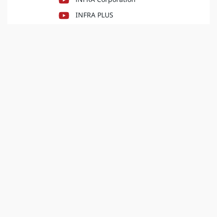
INFRA PLUS
iNFRA Corporation (Sale)
INFRA PLUS
B innovation
INFRA PLUS
อินฟรา คอร์ปอเรชั่น​
เลขที่ 44 อาคารศรีจุลทรัพย์ ยูนิต A, B และ D ชั้นที่ 19 ถนนพระราม 1